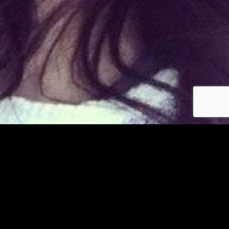
Déjà membre ?
© copyright jm-asiatiques.com 2026
Les photos et profils affichés servent uniquement d’illustration et visent à présenter
l’expérience proposée.
Geo Niche Applications LLC | One Alhambra Plaza, Floor PH,
Coral Gables, FL 33134, USA
Contact
Pour consulter notre politique de confidentialité cliquez
ici