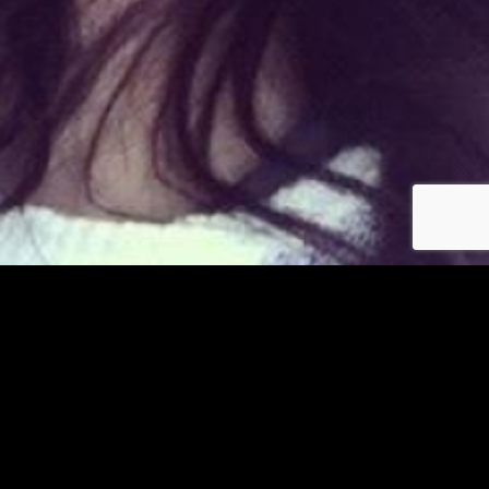
Déjà membre ?
© copyright jm-asiatiques.com 2026
Les photos et profils affichés servent uniquement d’illustration et visent à présenter
l’expérience proposée.
Geo Niche Applications LLC | One Alhambra Plaza, Floor PH,
Coral Gables, FL 33134, USA
Contact
Pour consulter notre politique de confidentialité cliquez
ici