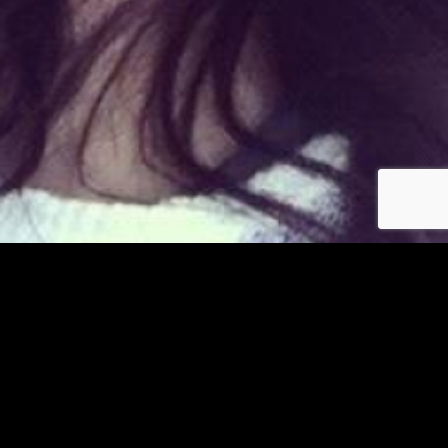
Déjà membre ?
© copyright jm-asiatiques.com 2026
Les photos et profils affichés servent uniquement d’illustration et visent à présenter
l’expérience proposée.
Geo Niche Applications LLC | One Alhambra Plaza, Floor PH,
Coral Gables, FL 33134, USA
Contact
Pour consulter notre politique de confidentialité cliquez
ici