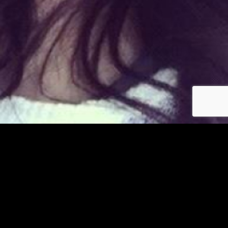
Déjà membre ?
© copyright jm-asiatiques.com 2026
Les photos et profils affichés servent uniquement d’illustration et visent à présenter
l’expérience proposée.
Geo Niche Applications LLC | One Alhambra Plaza, Floor PH,
Coral Gables, FL 33134, USA
Contact
Pour consulter notre politique de confidentialité cliquez
ici