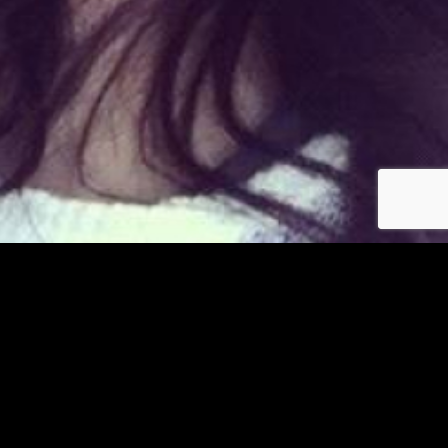
Déjà membre ?
© copyright jm-asiatiques.com 2026
Les photos et profils affichés servent uniquement d’illustration et visent à présenter
l’expérience proposée.
Geo Niche Applications LLC | One Alhambra Plaza, Floor PH,
Coral Gables, FL 33134, USA
Contact
Pour consulter notre politique de confidentialité cliquez
ici