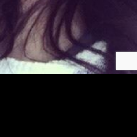
Déjà membre ?
© copyright jm-asiatiques.com 2026
Les photos et profils affichés servent uniquement d’illustration et visent à présenter
l’expérience proposée.
Geo Niche Applications LLC | One Alhambra Plaza, Floor PH,
Coral Gables, FL 33134, USA
Contact
Pour consulter notre politique de confidentialité cliquez
ici