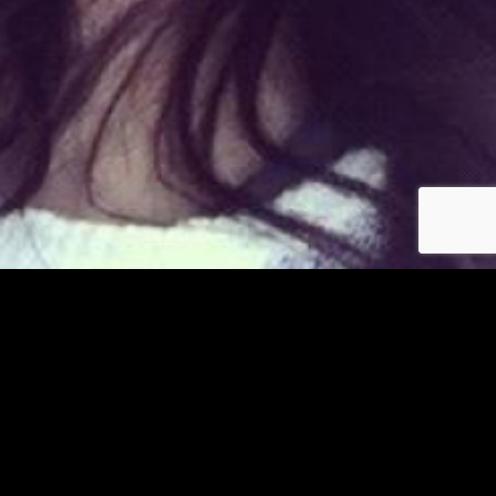
Déjà membre ?
© copyright jm-asiatiques.com 2026
Les photos et profils affichés servent uniquement d’illustration et visent à présenter
l’expérience proposée.
Geo Niche Applications LLC | One Alhambra Plaza, Floor PH,
Coral Gables, FL 33134, USA
Contact
Pour consulter notre politique de confidentialité cliquez
ici