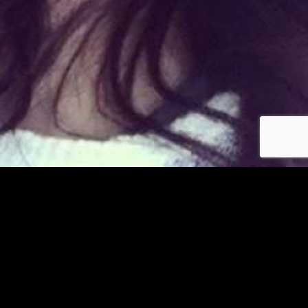
Déjà membre ?
© copyright jm-asiatiques.com 2026
Les photos et profils affichés servent uniquement d’illustration et visent à présenter
l’expérience proposée.
Geo Niche Applications LLC | One Alhambra Plaza, Floor PH,
Coral Gables, FL 33134, USA
Contact
Pour consulter notre politique de confidentialité cliquez
ici