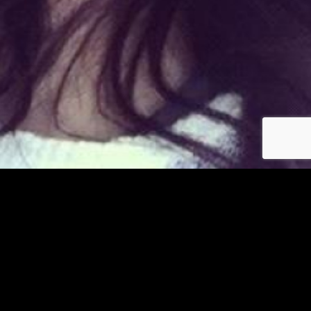
Déjà membre ?
© copyright jm-asiatiques.com 2026
Les photos et profils affichés servent uniquement d’illustration et visent à présenter
l’expérience proposée.
Geo Niche Applications LLC | One Alhambra Plaza, Floor PH,
Coral Gables, FL 33134, USA
Contact
Pour consulter notre politique de confidentialité cliquez
ici