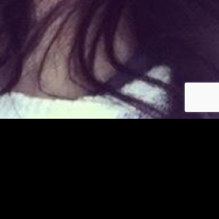
Déjà membre ?
© copyright jm-asiatiques.com 2026
Les photos et profils affichés servent uniquement d’illustration et visent à présenter
l’expérience proposée.
Geo Niche Applications LLC | One Alhambra Plaza, Floor PH,
Coral Gables, FL 33134, USA
Contact
Pour consulter notre politique de confidentialité cliquez
ici