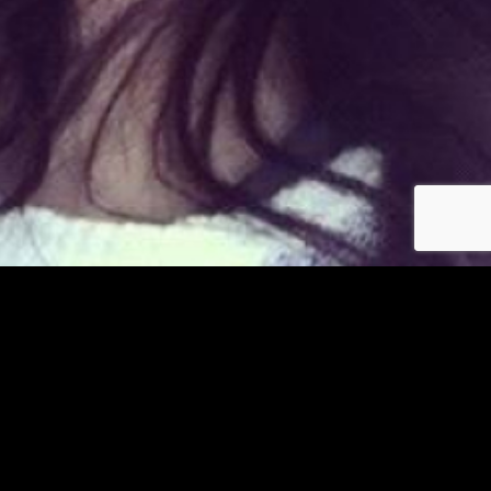
Déjà membre ?
© copyright jm-asiatiques.com 2026
Les photos et profils affichés servent uniquement d’illustration et visent à présenter
l’expérience proposée.
Geo Niche Applications LLC | One Alhambra Plaza, Floor PH,
Coral Gables, FL 33134, USA
Contact
Pour consulter notre politique de confidentialité cliquez
ici